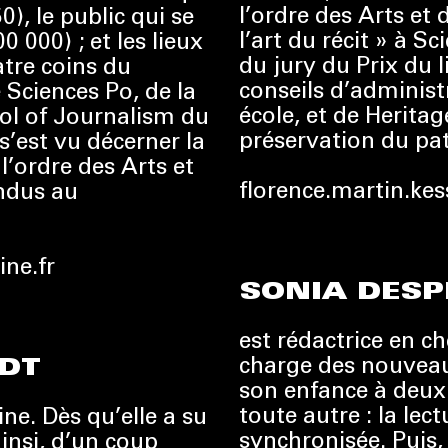
l’ordre des Arts et 
), le public qui se
l’art du récit » à 
 000) ; et les lieux
du jury du Prix du l
atre coins du
conseils d’adminis
 Sciences Po, de la
école, et de Herita
ol of Journalism du
préservation du pa
s’est vu décerner la
l’ordre des Arts et
florence.martin.ke
endus au
ne.fr
SONIA DESP
est rédactrice en c
charge des nouveaux
DT
son enfance à deux 
toute autre : la lect
ne. Dès qu’elle a su
synchronisée. Puis,
insi, d’un coup