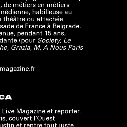
s, de métiers en métiers
omédienne, habilleuse au
e théâtre ou attachée
ssade de France à Belgrade.
venue, pendant 15 ans,
ndante (pour
Society, Le
e, Grazia, M, A Nous Paris
magazine.fr
CA
r Live Magazine et reporter.
ris, couvert l’Ouest
stin et rentre tout juste