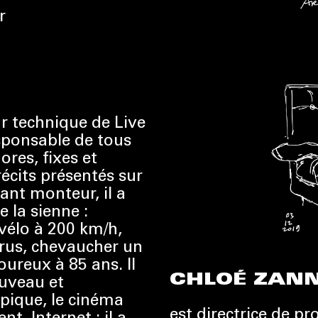
r
ur technique de Live
esponsable de tous
ores, fixes et
écits présentés sur
ant monteur, il a
e la sienne :
élo à 200 km/h,
arus, chevaucher un
ureux à 85 ans. Il
CHLOÉ ZANN
ouveau et
opique, le cinéma
est directrice de p
t, Internet : il a