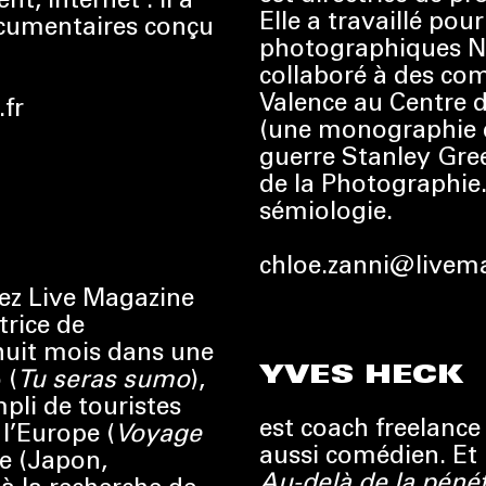
Elle a travaillé pou
ocumentaires conçu
photographiques N
collaboré à des com
Valence au Centre 
fr
(une monographie c
guerre Stanley Gre
de la Photographie.
sémiologie.
chloe.zanni@livema
ez Live Magazine
trice de
huit mois dans une
YVES HECK
 (
Tu seras sumo
),
li de touristes
est coach freelance
l’Europe (
Voyage
aussi comédien. Et 
ie (Japon,
Au-delà de la péné