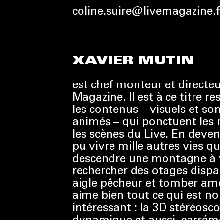
coline.suire@livemagazine.f
XAVIER MUTIN
est chef monteur et directe
Magazine. Il est à ce titre r
les contenus – visuels et son
animés – qui ponctuent les r
les scènes du Live. En deven
pu vivre mille autres vies qu
descendre une montagne à v
rechercher des otages disp
aigle pêcheur et tomber amo
aime bien tout ce qui est n
intéressant : la 3D stéréosc
dynamique et aussi, carrémen