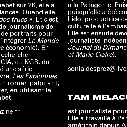
à la Patagonie. Pui
habet sur 26, elle a
puisqu’elle a été c
 lancée. Quand elle
Lido, productrice d
des trucs »
. Et c’est
culturelle à l’amba
 de journalisme de
Elle est ensuite de
es de portraits pour
journaliste indépe
d’intégrer
Le Monde
Journal du Dimanch
ce économie). En
et Marie Claire
).
a recherche
 CIA, du KGB, du
sonia.desprez@live
é une série
ivre,
Les Espionnes
 un roman palpitant,
sez
, en utilisant la
TÂM MELAC
abet.
est journaliste pou
ine.fr
Elle a travaillé à Pa
américain depuis Au