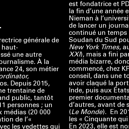
est fondatrice et P
la fin d’une année 
Nieman à l’universit
de lancer un journal
L
continué un temps à
Soudan du Sud pour
irectrice générale de
New York Times
, 
t haut-
XXI
), mais a fini p
assé une autre
média bizarre, donc
journalisme. À la
commencé, chez KPM
ance 24, son métier
conseil, dans une t
rdinator,
avoir claqué la porte
aos. Depuis 2015,
Inde, puis aux États
ne trentaine de
premier documentai
and public, tantôt
d’autres, avant de 
11 personnes ; un
(
Le Monde
). En 20
 médias (20 000
les « Cinquante qui
tion de l’«
En 2023, elle est 
avec les vedettes qui