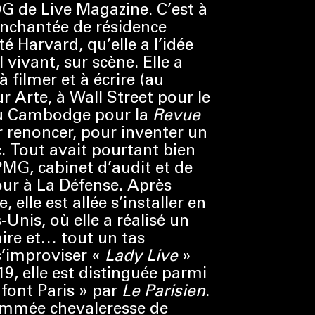
DG de Live Magazine. C’est à
enchantée de résidence
é Harvard, qu’elle a l’idée
 vivant, sur scène. Elle a
 filmer et à écrire (au
 Arte, à Wall Street pour le
au Cambodge pour la
Revue
ar renoncer, pour inventer un
. Tout avait pourtant bien
G, cabinet d’audit et de
our à La Défense. Après
, elle est allée s’installer en
-Unis, où elle a réalisé un
re et… tout un tas
s’improviser «
Lady Live
»
19, elle est distinguée parmi
 font Paris » par
Le Parisien
.
nommée chevaleresse de