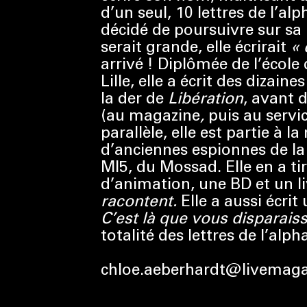
d’un seul, 10 lettres de l’alp
décidé de poursuivre sur sa
serait grande, elle écrirait
« 
arrivé ! Diplômée de l’école
Lille, elle a écrit des dizain
la der de
Libération
, avant 
(au magazine
,
puis au servi
parallèle, elle est partie à l
d’anciennes espionnes de la
MI5, du Mossad. Elle en a tir
d’animation, une BD et un l
racontent.
Elle a aussi écrit
C’est là que vous disparais
totalité des lettres de l’alph
chloe.aeberhardt@livemagaz