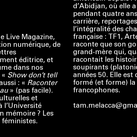
d’Abidjan, où elle 
pendant quatre ans,
carrière, reportage
l’intégralité des ch
française : TF1, Art
ue Live Magazine,
raconte que son goû
tion numérique, de
grand-mère qui, quan
ettres
racontait les histoi
ment éditrice, et
soupirants (platoni
lume dans nos
années 50. Elle est 
: «
Show don’t tell
formé (et forme) la 
aussi : «
Raconter
francophones.
eau
» (pas facile).
ulturelles et
tam.melacca@gma
 l’Université
on mémoire ? Les
féministes.