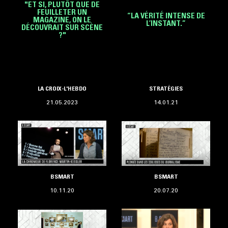
"ET SI, PLUTÔT QUE DE
FEUILLETER UN
“LA VÉRITÉ INTENSE DE
MAGAZINE, ON LE
L’INSTANT.”
DÉCOUVRAIT SUR SCÈNE
?"
LA CROIX-L'HEBDO
STRATÉGIES
21.05.2023
14.01.21
BSMART
BSMART
10.11.20
20.07.20