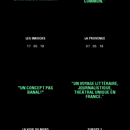
COMMUN.”
LES INROCKS
LA PROVENCE
17 . 05 . 18
07 . 05 . 18
“UN VOYAGE LITTÉRAIRE,
"UN CONCEPT PAS
JOURNALISTIQUE,
BANAL!"
THÉÂTRAL UNIQUE EN
FRANCE.”
LA VOIX DU NORD
EUROPE 1