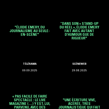
“DANS SON « STAND-UP
"ÉLODIE EMERY, DU
DU RÉEL », ÉLODIE EMERY
JOURNALISME AU SEULE-
FAIT AVEC AUTANT
EN-SCÈNE"
D’HUMOUR QUE DE
RIGUEUR"
TÉLÉRAMA
SCÈNEWEB
09.09.2025
29.08.2025
« PAS FACILE DE FAIRE
SPECTACLE : LE LIVE
"UNE ÉCRITURE VIVE,
MAGAZINE (…) Y EST, LUI,
ACÉRÉE, TRÈS
PARVENU, AVEC DES
JOURNALISTIQUE QUI FAIT