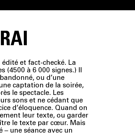
VRAI
dité et fact-checké. La
s (4500 à 6 000 signes.) Il
 abandonné, ou d’une
ne captation de la soirée,
rès le spectacle. Les
leurs sons et ne cédant que
rcice d’éloquence. Q
uand on
lement leur texte, ou garder
ître le texte par cœur. Mais
ué – une séance avec un