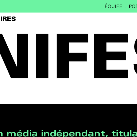
ÉQUIPE
PO
IRES
 média indépendant, titula