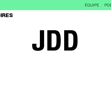
ÉQUIPE
PO
IRES
JDD