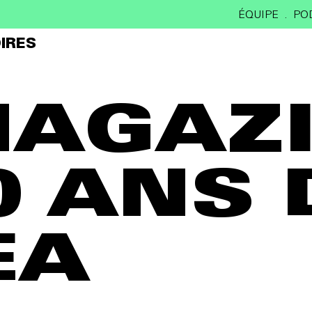
ÉQUIPE
PO
IRES
MAGAZ
0 ANS 
EA