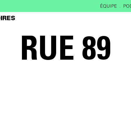
ÉQUIPE
PO
IRES
RUE 89