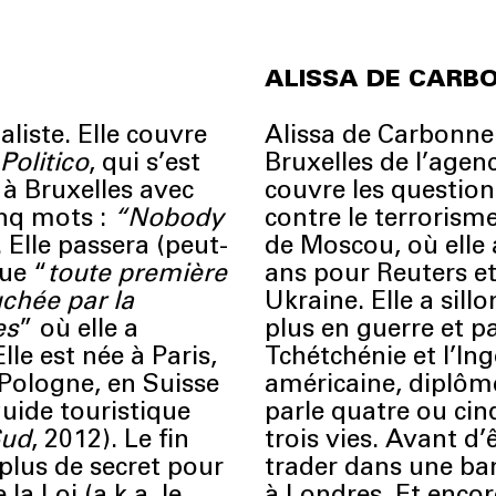
ALISSA DE CARB
liste. Elle couvre
Alissa de Carbonne
Politico
, qui s’est
Bruxelles de l’agenc
à Bruxelles avec
couvre les question
inq mots :
“Nobody
contre le terrorism
. Elle passera (peut-
de Moscou, où elle 
que “
toute première
ans pour Reuters et 
chée par la
Ukraine. Elle a sill
es
” où elle a
plus en guerre et pa
lle est née à Paris,
Tchétchénie et l’Ing
 Pologne, en Suisse
américaine, diplômé
 guide touristique
parle quatre ou cin
Sud
, 2012). Le fin
trois vies. Avant d’ê
plus de secret pour
trader dans une ban
la Loi (a.k.a. le
à Londres. Et enco