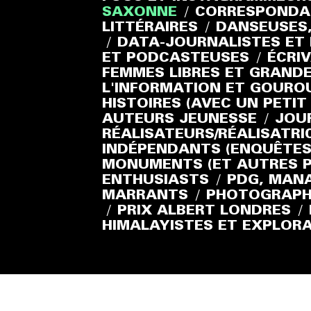
SAXONNE
/
CORRESPONDAN
LITTÉRAIRES
/
DANSEUSES,
/
DATA-JOURNALISTES ET 
ET PODCASTEUSES
/
ÉCRIV
FEMMES LIBRES ET GRAND
L'INFORMATION ET GOURO
HISTOIRES (AVEC UN PETIT 
AUTEURS JEUNESSE
/
JOUR
RÉALISATEURS/RÉALISATR
INDÉPENDANTS (ENQUÊTES
MONUMENTS (ET AUTRES 
ENTHUSIASTS
/
PDG, MANA
MARRANTS
/
PHOTOGRAPH
/
PRIX ALBERT LONDRES
/
HIMALAYISTES ET EXPLOR