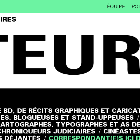
ÉQUIPE
PO
IRES
E BD, DE RÉCITS GRAPHIQUES ET CARICA
ES, BLOGUEUSES ET STAND-UPPEUSES
/
ARTOGRAPHES, TYPOGRAPHES ET AS D
CHRONIQUEURS JUDICIAIRES
/
CINÉASTE
S DÉJANTÉS
/
CORRESPONDANT(E)S ICI 