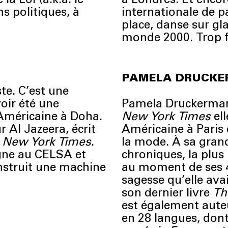
ns politiques, à
internationale de pa
place, danse sur g
monde 2000. Trop f
PAMELA DRUCK
te. C’est une
oir été une
Pamela Druckerman 
Américaine à Doha.
New York Times
el
r Al Jazeera, écrit
Américaine à Paris
e
New York Times
.
la mode. À sa grand
igne au CELSA et
chroniques, la plus l
nstruit une machine
au moment de ses 40
sagesse qu’elle avai
son dernier livre
Th
est également auteu
en 28 langues, dont