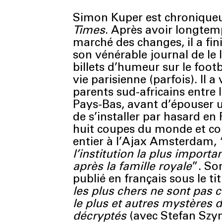
Simon Kuper est chroniqueu
Times
. Après avoir longtem
marché des changes, il a fin
son vénérable journal de le l
billets d’humeur sur le footb
vie parisienne (parfois). Il a
parents sud-africains entre 
Pays-Bas, avant d’épouser 
de s’installer par hasard en F
huit coupes du monde et con
entier à l’Ajax Amsterdam, 
l’institution la plus import
après la famille royale
”. Son
publié en français sous le ti
les plus chers ne sont pas
le plus et autres mystères d
décryptés
(avec Stefan Szym