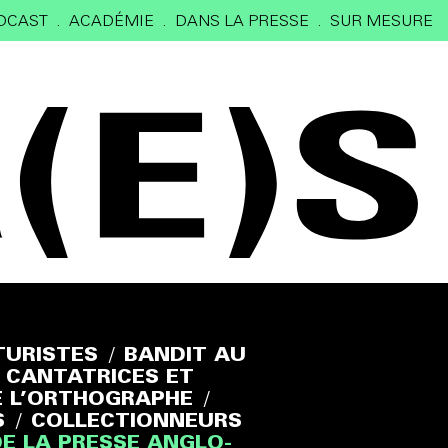
DCAST
ACADÉMIE
DANS LA PRESSE
SUR MESURE
TURISTES
/
BANDIT AU
CANTATRICES ET
E L’ORTHOGRAPHE
/
S
/
COLLECTIONNEURS
DE LA PRESSE ANGLO-