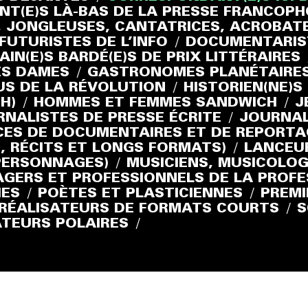
T(E)S LÀ-BAS DE LA PRESSE FRANCOP
 JONGLEUSES, CANTATRICES, ACROBATE
FUTURISTES DE L’INFO
/
DOCUMENTARIS
AIN(E)S BARDÉ(E)S DE PRIX LITTÉRAIRES
ES DAMES
/
GASTRONOMES PLANÉTAIRE
US DE LA RÉVOLUTION
/
HISTORIEN(NE)
H)
/
HOMMES ET FEMMES SANDWICH
/
J
NALISTES DE PRESSE ÉCRITE
/
JOURNAL
ICES DE DOCUMENTAIRES ET DE REPORT
, RÉCITS ET LONGS FORMATS)
/
LANCEU
PERSONNAGES)
/
MUSICIENS, MUSICOLOG
GERS ET PROFESSIONNELS DE LA PROFE
ES
/
POÈTES ET PLASTICIENNES
/
PREMI
RÉALISATEURS DE FORMATS COURTS
/
S
ATEURS POLAIRES
/