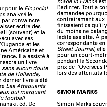
made in France
est
Badinter. Tout a co
r pour le
Financial
demandée pourquoi 
ps analysé le
contrairement aux 
i par convaincre
finissaient ce qu’il 
aisser écrire des
du moins ne balança
all (souvent) et la
ladite assiette. À pa
 vécu avec ses
correspondante en 
l’Ouganda et les
Street Journal
, el
une Américaine et
pour un court-métr
rance. Il a assisté à
pendant la Seconde
sacré un livre
prix de l’Overseas 
“
sans aucun doute
lors des attentats t
ante de Hollande,
 dernier livre a été
tre
Les Attaquants
 ceux qui marquent
SIMON MARKS
u football
anski, éd. De
Simon Marks couvre 