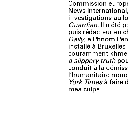
Commission europé
News International,
investigations au 
Guardian
. Il a été
puis rédacteur en c
Daily
, à Phnom Penh
installé à Bruxelles
couramment khmer
a slippery truth
po
conduit à la démiss
l’humanitaire mondi
York Times
à faire 
mea culpa.