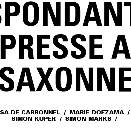
PONDANT(
 PRESSE 
SAXONN
SSA DE CARBONNEL
/
MARIE DOEZAMA
/
SIMON KUPER
/
SIMON MARKS
/