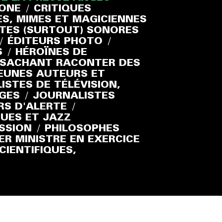
HONE
/
CRITIQUES
S, MIMES ET MAGICIENNES
TES (SURTOUT) SONORES
/
ÉDITEURS PHOTO
/
S
/
HÉROÏNES DE
S SACHANT RACONTER DES
EUNES AUTEURS ET
ISTES DE TÉLÉVISION,
AGES
/
JOURNALISTES
RS D'ALERTE
/
UES ET JAZZ
SSION
/
PHILOSOPHES
ER MINISTRE EN EXERCICE
CIENTIFIQUES,