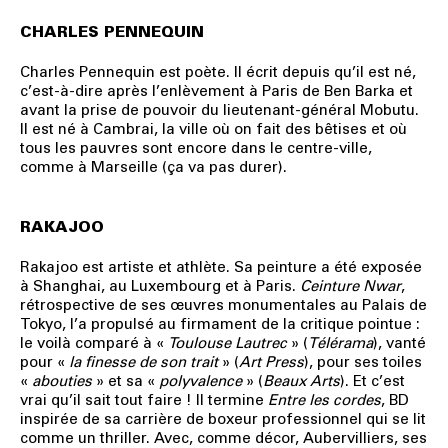
CHARLES PENNEQUIN
Charles Pennequin est poète. Il écrit depuis qu’il est né,
c’est-à-dire après l’enlèvement à Paris de Ben Barka et
avant la prise de pouvoir du lieutenant-général Mobutu.
Il est né à Cambrai, la ville où on fait des bêtises et où
tous les pauvres sont encore dans le centre-ville,
comme à Marseille (ça va pas durer).
RAKAJOO
Rakajoo
est artiste et athlète. Sa peinture a été exposée
à Shanghai, au Luxembourg et à Paris.
Ceinture Nwar
,
rétrospective de ses œuvres monumentales au Palais de
Tokyo, l’a propulsé au firmament de la critique pointue :
le voilà comparé à «
Toulouse Lautrec
» (
Télérama
), vanté
pour «
la finesse de son trait
» (
Art Press
), pour ses toiles
«
abouties
» et sa «
polyvalence
» (
Beaux Arts
). Et c’est
vrai qu’il sait tout faire ! Il termine
Entre les cordes
, BD
inspirée de sa carrière de boxeur professionnel qui se lit
comme un thriller. Avec, comme décor, Aubervilliers, ses