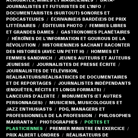
ACROBATES, MIMES ET MAGICIENNES
DATA-
/
JOURNALISTES ET FUTURISTES DE L’INFO
/
DOCUMENTARISTES (SURTOUT) SONORES ET
PODCASTEUSES
ÉCRIVAIN(E)S BARDÉ(E)S DE PRIX
/
LITTÉRAIRES
ÉDITEURS PHOTO
FEMMES LIBRES
/
/
ET GRANDES DAMES
GASTRONOMES PLANÉTAIRES
/
HÉROÏNES DE L'INFORMATION ET GOUROUS DE LA
/
RÉVOLUTION
HISTORIEN(NE)S SACHANT RACONTER
/
DES HISTOIRES (AVEC UN PETIT H)
HOMMES ET
/
FEMMES SANDWICH
JEUNES AUTEURS ET AUTEURS
/
JEUNESSE
JOURNALISTES DE PRESSE ÉCRITE
/
/
JOURNALISTES DE TÉLÉVISION,
RÉALISATEURS/RÉALISATRICES DE DOCUMENTAIRES
ET DE REPORTAGES
JOURNALISTES INDÉPENDANTS
/
(ENQUÊTES, RÉCITS ET LONGS FORMATS)
/
LANCEURS D'ALERTE
MONUMENTS (ET AUTRES
/
PERSONNAGES)
MUSICIENS, MUSICOLOGUES ET
/
JAZZ ENTHUSIASTS
PDG, MANAGERS ET
/
PROFESSIONNELS DE LA PROFESSION
PHILOSOPHES
/
MARRANTS
PHOTOGRAPHES
POÈTES ET
/
/
PLASTICIENNES
PREMIER MINISTRE EN EXERCICE
/
/
PRIX ALBERT LONDRES
RÉALISATEURS DE
/