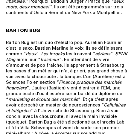
libanaise.”
Pourquoi Bedouin Burger ? Parce que
“deux
mots, deux mondes!”
. Ils ont été programmés sur trois
continents d’Oslo à Bern et de New York à Montpellier.
BARTON BUG
Barton Bug est un duo d’électro pop. Aurélien Fournier
c’est le saxo. Bastien Marline la voix. Ils se définissent
comme “
doux
”.
Les Inrocks
les trouvent “
aériens
“.
SPNK
Mag
aime leur “
fraîcheur
“. En attendant de vivre
d’amour et de pop fraîche, ils apprennent à Strasbourg
les bases d’un métier qui n’a, à priori, pas grand chose à
voir avec la choucroute : la banque. L’un (Aurélien) est à
Sciences Po en section “
Finance pratique des marchés
financiers
”. L’autre (Bastien) vient d’entrer à l’EM, une
grande école d’où il espère sortir bardé du diplôme de
“
marketing et écoute des marchés
”. Et ça c’est après
avoir décroché un master de neurosciences “
Cellulaires
et Intégrées
” à l’Université de Strasbourg. Rien à voir
donc ni avec la choucroute, ni avec la main invisible
(quoique). Barton Bug a été sélectionné aux Inrocks Lab
et à la Villa Schweppes et vient de sortir son premier
mini-album : Alcôve, à écouter sur soundcloud.