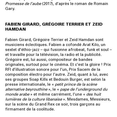
Promesse de l’aube
(2017), d’après le roman de Romain
Gary.
FABIEN GIRARD, GRÉGOIRE TERRIER ET ZEID
HAMDAN
Fabien Girard, Grégoire Terrier et Zeid Hamdan sont
musiciens éclectiques. Fabien a cofondé Arat Kilo, un
sextet d’éthio-jazz – qui fusionne afrobeat, funk et soul –
et travaille pour la télévision, la radio et la publicité.
Grégoire est, lui aussi, compositeur de bandes
originales, surtout pour le cinéma. Et c’est la gloire ! Prix
RFI d’illustration sonore pour l’un, Prix Sacem de la
composition électro pour l’autre. Zeid, quant à lui, avec
ses groupes Soap Kills et Bedouin Burger, est selon la
presse internationale, le «
petit prince de la scène
alternative beyrouthine
», le «
pape de l’underground du
monde arabe
» et même carrément, l’une «
des huit
lumières de la culture libanaise
». Mesdames, Messieurs,
sur la scène du Grand Rex ce soir, trois garçons au
firmament de la coolitude.