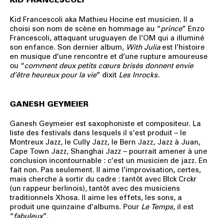
Kid Francescoli aka Mathieu Hocine est musicien. Il a
choisi son nom de scène en hommage au “
prince
” Enzo
Francescoli, attaquant uruguayen de l’OM qui a illuminé
son enfance. Son dernier album,
With Julia
est l’histoire
en musique d’une rencontre et d’une rupture amoureuse
ou “
comment deux petits cœurs brisés donnent envie
d’être heureux pour la vie
” dixit
Les Inrocks.
GANESH GEYMEIER
Ganesh Geymeier est saxophoniste et compositeur. La
liste des festivals dans lesquels il s’est produit – le
Montreux Jazz, le Cully Jazz, le Bern Jazz, Jazz à Juan,
Cape Town Jazz, Shanghai Jazz – pourrait amener à une
conclusion incontournable : c’est un musicien de jazz. En
fait non. Pas seulement. Il aime l’improvisation, certes,
mais cherche à sortir du cadre : tantôt avec Blck Crckr
(un rappeur berlinois), tantôt avec des musiciens
traditionnels Xhosa. Il aime les effets, les sons, a
produit une quinzaine d’albums. Pour
Le Temps
, il est
“
fabuleux
”.