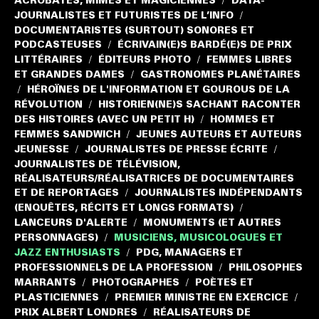
ACROBATES, MIMES ET MAGICIENNES
DATA-
/
JOURNALISTES ET FUTURISTES DE L’INFO
/
DOCUMENTARISTES (SURTOUT) SONORES ET
PODCASTEUSES
ÉCRIVAIN(E)S BARDÉ(E)S DE PRIX
/
LITTÉRAIRES
ÉDITEURS PHOTO
FEMMES LIBRES
/
/
ET GRANDES DAMES
GASTRONOMES PLANÉTAIRES
/
HÉROÏNES DE L'INFORMATION ET GOUROUS DE LA
/
RÉVOLUTION
HISTORIEN(NE)S SACHANT RACONTER
/
DES HISTOIRES (AVEC UN PETIT H)
HOMMES ET
/
FEMMES SANDWICH
JEUNES AUTEURS ET AUTEURS
/
JEUNESSE
JOURNALISTES DE PRESSE ÉCRITE
/
/
JOURNALISTES DE TÉLÉVISION,
RÉALISATEURS/RÉALISATRICES DE DOCUMENTAIRES
ET DE REPORTAGES
JOURNALISTES INDÉPENDANTS
/
(ENQUÊTES, RÉCITS ET LONGS FORMATS)
/
LANCEURS D'ALERTE
MONUMENTS (ET AUTRES
/
PERSONNAGES)
MUSICIENS, MUSICOLOGUES ET
/
JAZZ ENTHUSIASTS
PDG, MANAGERS ET
/
PROFESSIONNELS DE LA PROFESSION
PHILOSOPHES
/
MARRANTS
PHOTOGRAPHES
POÈTES ET
/
/
PLASTICIENNES
PREMIER MINISTRE EN EXERCICE
/
/
PRIX ALBERT LONDRES
RÉALISATEURS DE
/