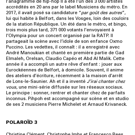
l’anagramme de hip-hop Il a été l’un des 3 000 artistes
accrédités en 20 ans par le label Musiciens du métro. En
2017, il avait posé sa candidature “
par goût des autres
”,
lui qui habite à Belfort, dans les Vosges, loin des couloirs
de la station République. Un été dans le métro, et bingo,
trois mois plus tard, 371 000 votants l’envoyaient à
l’Olympia pour un concert organisé par la RATP. Il
partageait la scène avec l’idole de son enfance Oxmo
Puccino. Les vedettes, il connaît : il a enregistré avec
André Manoukian et chanté en première partie de Gad
Elmaleh, Orelsan, Claudio Capéo et Abd Al Malik. Cette
année il a accompli un autre rêve d’enfant : jouer aux
Eurockéennes de Belfort, à domicile. Souvent, il anime
des ateliers d’écriture, récemment à la maison d’arrêt
de Lons-le-Saunier. Ah et il a inventé
J’irai chanter chez
vous
, une mini-série diffusée sur les réseaux sociaux.
Le principe : sonner, rentrer et chanter chez de parfaits
inconnus. Pihpoh est accompagné sur scène et en studio
de ses 2 musiciens Pierre Michelet et Arnaud Krivaneck.
POLAROÏD 3
Christine Clément, Christophe Imbs et Francesco Rees