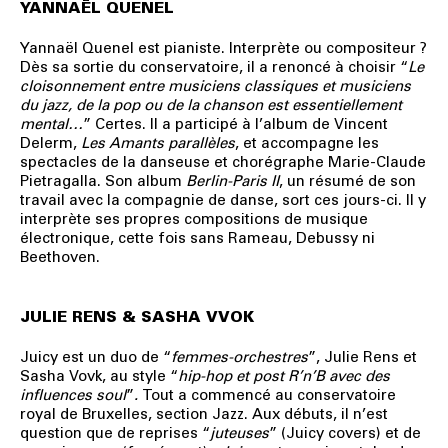
YANNAËL QUENEL
Yannaël Quenel est pianiste. Interprète ou compositeur ?
Dès sa sortie du conservatoire, il a renoncé à choisir “
Le
cloisonnement entre musiciens classiques et musiciens
du jazz, de la pop ou de la chanson est essentiellement
mental…
” Certes. Il a participé à l’album de Vincent
Delerm,
Les Amants parallèles
, et accompagne les
spectacles de la danseuse et chorégraphe Marie-Claude
Pietragalla. Son album
Berlin-Paris II
, un résumé de son
travail avec la compagnie de danse, sort ces jours-ci. Il y
interprète ses propres compositions de musique
électronique, cette fois sans Rameau, Debussy ni
Beethoven.
JULIE RENS & SASHA VVOK
Juicy est un duo de “
femmes-orchestres
”,
Julie
Rens
et
Sasha
Vovk,
au
style
“
hip-hop et post R’n’B avec des
influences
soul
”
.
Tout a commencé au
conserva
toire
royal de Bruxelles, section Jazz. Aux
débuts, il n’est
question que de reprises
“
juteuses
”
(Juicy
covers)
et
de