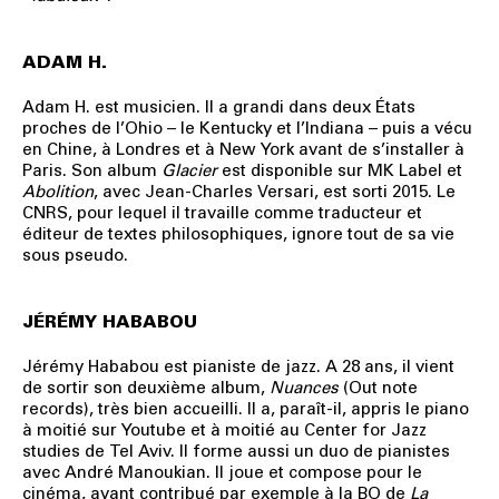
ADAM H.
Adam H. est musicien. Il a grandi dans deux États
proches de l’Ohio – le Kentucky et l’Indiana – puis a vécu
en Chine, à Londres et à New York avant de s’installer à
Paris. Son album
Glacier
est disponible sur MK Label et
Abolition
, avec Jean-Charles Versari, est sorti 2015. Le
CNRS, pour lequel il travaille comme traducteur et
éditeur de textes philosophiques, ignore tout de sa vie
sous pseudo.
JÉRÉMY HABABOU
Jérémy Hababou est pianiste de jazz. A 28 ans, il vient
de sortir son deuxième album,
Nuances
(Out note
records), très bien accueilli. Il a, paraît-il, appris le piano
à moitié sur Youtube et à moitié au Center for Jazz
studies de Tel Aviv. Il forme aussi un duo de pianistes
avec André Manoukian. Il joue et compose pour le
cinéma, ayant contribué par exemple à la BO de
La