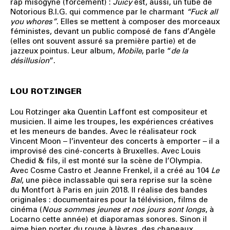
rap
misogyne
(forcément)
:
Juicy
est,
aus
si,
un
tube
de
Notorious
B.I.G.
qui
commence par le charmant
“Fuck all
you
whores”
. Elles se mettent à composer des
morceaux
féministes,
devant
un
public composé de fans d’Angèle
(elles
ont souvent assuré sa première partie) et
de
jazzeux pointus. Leur album,
Mobile
,
parle “
de la
désillusion
”.
LOU ROTZINGER
Lou Rotzinger aka Quentin Laffont est compositeur et
musicien. Il aime les troupes, les expériences créatives
et les meneurs de bandes. Avec le réalisateur rock
Vincent Moon – l’inventeur des concerts à emporter – il a
improvisé des ciné-concerts à Bruxelles. Avec Louis
Chedid & fils, il est monté sur la scène de l’Olympia.
Avec Cosme Castro et Jeanne Frenkel, il a créé au 104
Le
Bal
, une pièce inclassable qui sera reprise sur la scène
du Montfort à Paris en juin 2018. Il réalise des bandes
originales : documentaires pour la télévision, films de
cinéma (
Nous sommes jeunes et nos jours sont longs
, à
Locarno cette année) et diaporamas sonores. Sinon il
aime bien porter du rouge à lèvres, des chapeaux