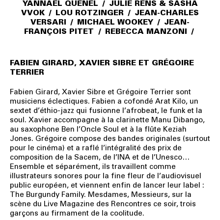
YANNAËL QUENEL
/
JULIE RENS & SASHA
VVOK
/
LOU ROTZINGER
/
JEAN-CHARLES
VERSARI
/
MICHAEL WOOKEY
/
JEAN-
FRANÇOIS PITET
/
REBECCA MANZONI
/
FABIEN GIRARD, XAVIER SIBRE ET GRÉGOIRE
TERRIER
Fabien Girard, Xavier Sibre et Grégoire Terrier
sont
musiciens éclectiques. Fabien a cofondé Arat Kilo, un
sextet d’éthio-jazz qui fusionne l’afrobeat, le funk et la
soul. Xavier accompagne à la clarinette Manu Dibango,
au saxophone Ben l’Oncle Soul et à la flûte Keziah
Jones. Grégoire compose des bandes originales (surtout
pour le cinéma) et a raflé l’intégralité des prix de
composition de la Sacem, de l’INA et de l’Unesco…
Ensemble et séparément, ils travaillent comme
illustrateurs sonores pour la fine fleur de l’audiovisuel
public européen, et viennent enfin de lancer leur label :
The Burgundy Family. Mesdames, Messieurs, sur la
scène du Live Magazine des Rencontres ce soir, trois
garçons au firmament de la coolitude.