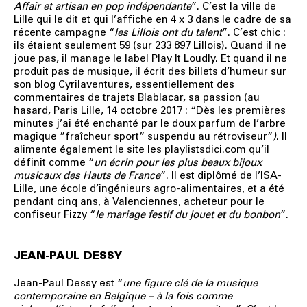
Affair et artisan en pop indépendante
”. C’est la ville de
Lille qui le dit et qui l’affiche en 4 x 3 dans le cadre de sa
récente campagne “
les Lillois ont du talent
”. C’est chic :
ils étaient seulement 59 (sur 233 897 Lillois). Quand il ne
joue pas, il manage le label Play It Loudly. Et quand il ne
produit pas de musique, il écrit des billets d’humeur sur
son blog Cyrilaventures, essentiellement des
commentaires de trajets Blablacar, sa passion (au
hasard, Paris Lille, 14 octobre 2017 : “Dès les premières
minutes j’ai été enchanté par le doux parfum de l’arbre
magique ”fraîcheur sport” suspendu au rétroviseur”
)
. Il
alimente également le site les playlistsdici.com qu’il
définit comme “
un écrin pour les plus beaux bijoux
musicaux des Hauts de France
”. Il est diplômé de l’ISA-
Lille, une école d’ingénieurs agro-alimentaires, et a été
pendant cinq ans, à Valenciennes, acheteur pour le
confiseur Fizzy “
le mariage festif du jouet et du bonbon
”.
JEAN-PAUL DESSY
Jean-Paul Dessy
est “
une figure clé de la musique
contemporaine en Belgique – à la fois comme