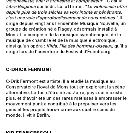
violoncelliste, chef d’orchestre et compositeur
”. C’est la
Libre Belgique
qui le dit. Lui affirme : “
Le violoncelle offre
depuis plus de trois siècles sa voix intime et pénétrante,
c’est une voie d’approfondissement de nous-mêmes
.
” Il
dirige depuis vingt ans l’Ensemble Musique Nouvelle, un
groupe de création né à Flagey, désormais installé à
Mons. Il a composé de la musique symphonique, de la
musique de chambre et de la musique électronique,
ainsi qu’un opéra :
Kilda, l’île des hommes-oiseaux
, qu’il a
dirigé lors de l’ouverture du Festival d’Édimbourg.
C-DRICK FERMONT
C-Drik Fermont est artiste. Il a étudié la musique au
Conservatoire Royal de Mons tout en explorant la scène
alternative. Le fait d’être né au Zaïre, pays qui n’existe
plus, et d’avoir été un des rares métisses à embrasser le
mouvement punk a contribué à le propulser vers les
gens et les projets hors-norme aux quatre coins du
monde. Il vit à Berlin.
KID FRANCESCOLI