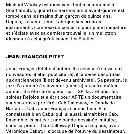
Michael Wookey est musicien. Tout à commencé à
Southampton, quand un harmonium d’avant-guerre est
tombé dans les mains d’un garçon de quinze ans.
Depuis, il chante, joue, fabrique ses propres
instruments, compose un concerto pour piano miniature
et s’éclate avec sa dernière trouvaille, un mellotron
identique à celui qu’utilisaient les Beatles.
JEAN-FRANÇOIS PITET
Jean-François Pitet
est auteur. Il a consacré sa vie aux
nouveautés (il était publicitaire), il la dédie désormais
aux anciennetés (il est devenu archiviste). Sa passion, le
jazz, l’a amené à s’inventer (encore) un autre métier,
auteur : il a été chroniqueur sur TSF Jazz et pour les
soirées Rejoice et a écrit pour ARTE un documentaire
sur son artiste préféré : Cab Calloway, le Dandy de
Harlem… Cab, Jean-François connaît bien. Et il
connaissait bien Cabu, qui lui aussi, aimait bien Cab.
Ensemble ils ont écrit une bande-dessinée intitulée,
sans surprise… Cab Calloway. Depuis cinq ans, avec
Véronique Cabut, il s’occupe de l’œuvre du dessinateur,