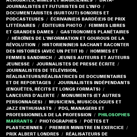
ACROBATES, MIMES ET MAGICIENNES
DATA-
/
JOURNALISTES ET FUTURISTES DE L’INFO
/
DOCUMENTARISTES (SURTOUT) SONORES ET
PODCASTEUSES
ÉCRIVAIN(E)S BARDÉ(E)S DE PRIX
/
LITTÉRAIRES
ÉDITEURS PHOTO
FEMMES LIBRES
/
/
ET GRANDES DAMES
GASTRONOMES PLANÉTAIRES
/
HÉROÏNES DE L'INFORMATION ET GOUROUS DE LA
/
RÉVOLUTION
HISTORIEN(NE)S SACHANT RACONTER
/
DES HISTOIRES (AVEC UN PETIT H)
HOMMES ET
/
FEMMES SANDWICH
JEUNES AUTEURS ET AUTEURS
/
JEUNESSE
JOURNALISTES DE PRESSE ÉCRITE
/
/
JOURNALISTES DE TÉLÉVISION,
RÉALISATEURS/RÉALISATRICES DE DOCUMENTAIRES
ET DE REPORTAGES
JOURNALISTES INDÉPENDANTS
/
(ENQUÊTES, RÉCITS ET LONGS FORMATS)
/
LANCEURS D'ALERTE
MONUMENTS (ET AUTRES
/
PERSONNAGES)
MUSICIENS, MUSICOLOGUES ET
/
JAZZ ENTHUSIASTS
PDG, MANAGERS ET
/
PROFESSIONNELS DE LA PROFESSION
PHILOSOPHES
/
MARRANTS
PHOTOGRAPHES
POÈTES ET
/
/
PLASTICIENNES
PREMIER MINISTRE EN EXERCICE
/
/
PRIX ALBERT LONDRES
RÉALISATEURS DE
/