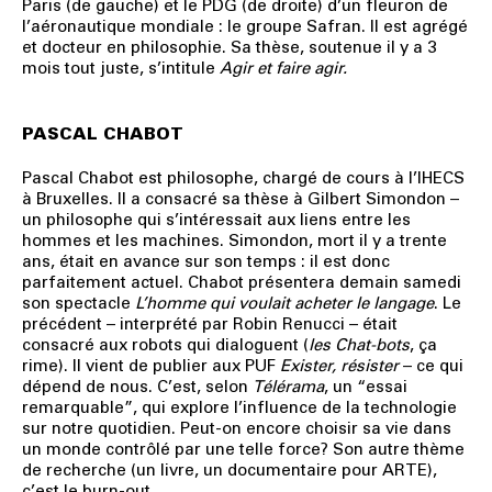
Paris (de gauche) et le PDG (de droite) d’un fleuron de
l’aéronautique mondiale : le groupe Safran. Il est agrégé
et docteur en philosophie. Sa thèse, soutenue il y a 3
mois tout juste, s’intitule
Agir et faire agir.
PASCAL CHABOT
Pascal Chabot est philosophe, chargé de cours à l’IHECS
à Bruxelles. Il a consacré sa thèse à Gilbert Simondon –
un philosophe qui s’intéressait aux liens entre les
hommes et les machines. Simondon, mort il y a trente
ans, était en avance sur son temps : il est donc
parfaitement actuel. Chabot présentera demain samedi
son spectacle
L’homme qui voulait acheter le langage
. Le
précédent – interprété par Robin Renucci – était
consacré aux robots qui dialoguent (
les Chat-bots
, ça
rime). Il vient de publier aux PUF
Exister, résister
– ce qui
dépend de nous. C’est, selon
Télérama
, un “essai
remarquable”, qui explore l’influence de la technologie
sur notre quotidien. Peut-on encore choisir sa vie dans
un monde contrôlé par une telle force? Son autre thème
de recherche (un livre, un documentaire pour ARTE),
c’est le burn-out.